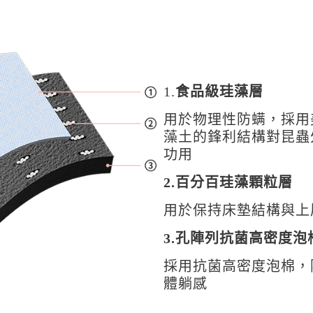
1.
食品級珪藻層
用於物理性防螨，採用美國
藻土的鋒利結構對昆蟲
功用
2.百分百珪藻顆粒層
用於保持床墊結構與上
3.孔陣列抗菌高密度泡
採用抗菌高密度泡棉，
體躺感