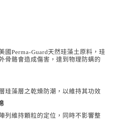
Perma-Guard天然珪藻土原料，珪
外骨骼會造成傷害，達到物理防螨的
層珪藻層之乾燥防潮，以維持其功效
棉
陣列維持顆粒的定位，同時不影響整