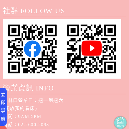
社群 FOLLOW US
營業資訊 INFO.
立
．林口營業日：週一到週六
即
(開放預約看床)
導
時間：9AM-5PM
航
電話：02-2600-2098