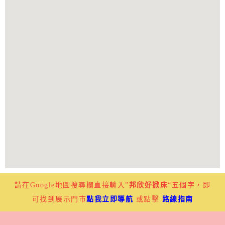
請在Google地圖搜尋欄直接輸入”
邦欣好掀床
“五個字，即
可找到展示門市
點我立即導航
或點擊
路線指南