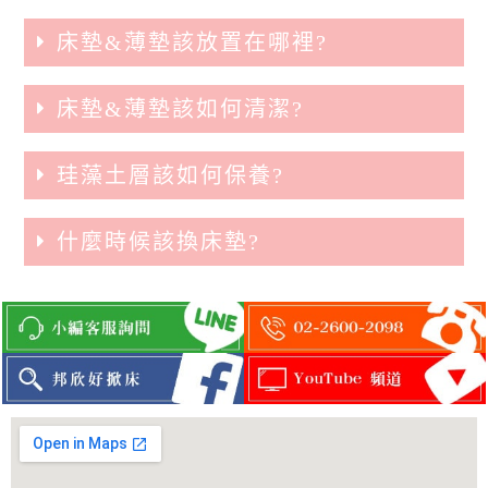
床墊&薄墊該放置在哪裡?
床墊&薄墊該如何清潔?
珪藻土層該如何保養?
什麼時候該換床墊?