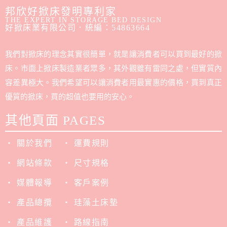
邦欣好掀床發明專利家
THE EXPERT IN STORAGE BED DESIGN
好掀床業有限公司．統編：54863664
我們對掀床的理念其實很簡單，就是讓消費者可以買到最好的掀
床。市面上掀床製造業者眾多，其外觀雖有雷同之處，但實質內
容差異極大。我們希望可以讓消費者用最實惠的價格，買到真正
優質的掀床，買的超值也要用的安心。
其他頁面 PAGES
‧ 關於我們
‧ 運費規則
‧ 網站條款
‧ 尺寸規格
‧ 媒體報導
‧ 客戶案例
‧ 產品總攬
‧ 珪藻土床墊
‧ 產品維護
‧ 路線指南