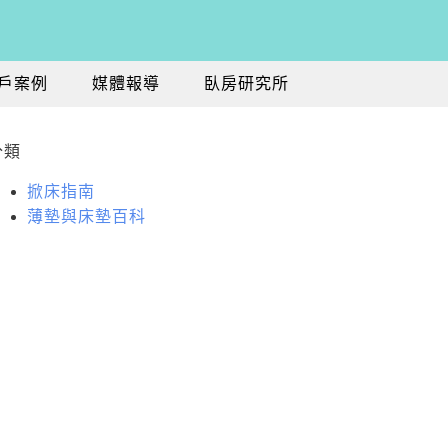
戶案例
媒體報導
臥房研究所
分類
掀床指南
薄墊與床墊百科