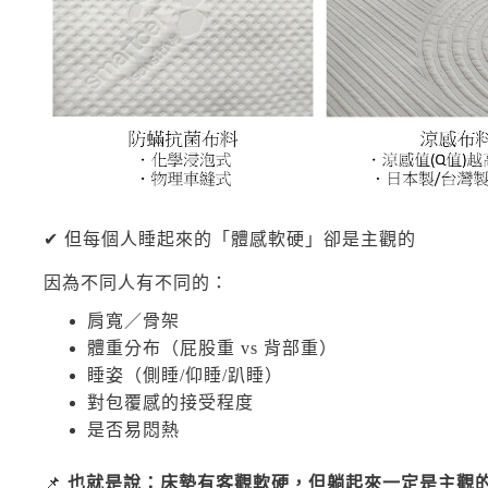
✔ 但每個人睡起來的「體感軟硬」卻是主觀的
因為不同人有不同的：
肩寬／骨架
體重分布（屁股重 vs 背部重）
睡姿（側睡/仰睡/趴睡）
對包覆感的接受程度
是否易悶熱
📌
也就是說：床墊有客觀軟硬，但躺起來一定是主觀