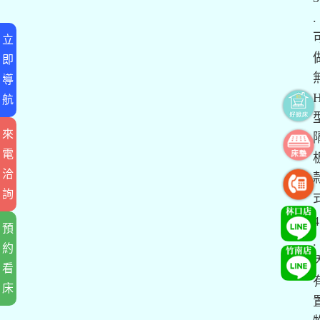
.
立
即
導
航
來
電
洽
詢
預
.
約
看
床