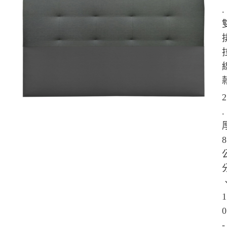
.
.
-