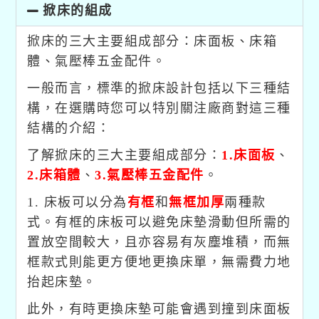
掀床的組成
掀床的三大主要組成部分：床面板、床箱
體、氣壓棒五金配件。
一般而言，標準的掀床設計包括以下三種結
構，在選購時您可以特別關注廠商對這三種
結構的介紹：
了解掀床的三大主要組成部分：
1.床面板
、
2.床箱體
、
3.氣壓棒五金配件
。
1. 床板可以分為
有框
和
無框加厚
兩種款
式。有框的床板可以避免床墊滑動但所需的
置放空間較大，且亦容易有灰塵堆積，而無
框款式則能更方便地更換床單，無需費力地
抬起床墊。
此外，有時更換床墊可能會遇到撞到床面板