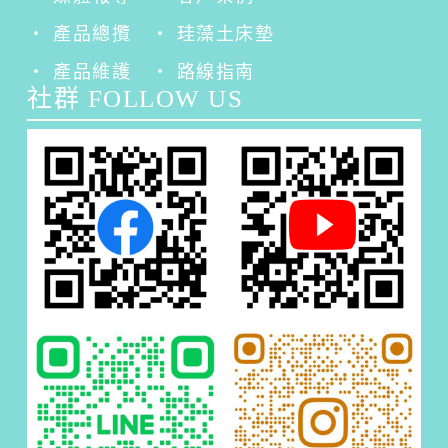
‧ 產品總攬
‧ 珪藻土床墊
‧ 產品維護
‧ 路線指南
社群 FOLLOW US