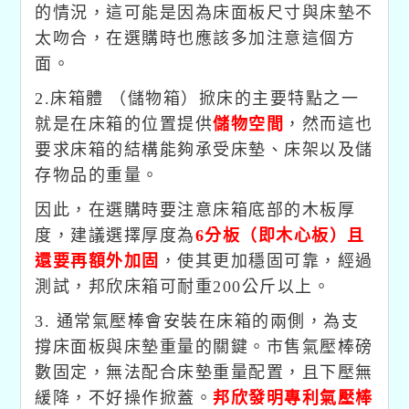
的情況，這可能是因為床面板尺寸與床墊不
太吻合，在選購時也應該多加注意這個方
面。
2.床箱體 （儲物箱）掀床的主要特點之一
就是在床箱的位置提供
儲物空間
，然而這也
要求床箱的結構能夠承受床墊、床架以及儲
存物品的重量。
因此，在選購時要注意床箱底部的木板厚
度，建議選擇厚度為
6分板（即木心板）且
還要再額外加固
，使其更加穩固可靠，經過
測試，邦欣床箱可耐重200公斤以上。
3. 通常氣壓棒會安裝在床箱的兩側，為支
撐床面板與床墊重量的關鍵。市售氣壓棒磅
數固定，無法配合床墊重量配置，且下壓無
緩降，不好操作掀蓋。
邦欣發明專利氣壓棒