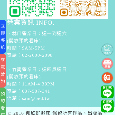
營業資訊 INFO.
立
即
．林口營業日：週一到週六
導
(開放預約看床)
航
時間：9AM-5PM
電話：02-2600-2098
來
———————————-
電
．竹南營業日：週四與週日
洽
(開放預約看床)
詢
時間：11AM-4:30PM
電話：037-587-341
預
信箱：
sam@bed.tw
約
看
© 2016 邦欣好掀床 保留所有作品、出版品、