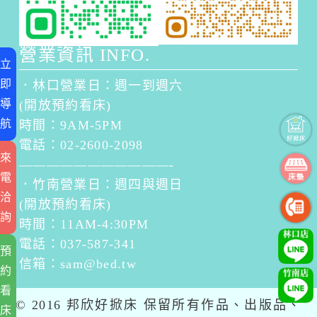
營業資訊 INFO.
立
即
．林口營業日：週一到週六
導
(開放預約看床)
航
時間：9AM-5PM
電話：02-2600-2098
來
———————————-
電
．竹南營業日：週四與週日
洽
(開放預約看床)
詢
時間：11AM-4:30PM
電話：037-587-341
預
信箱：
sam@bed.tw
約
看
© 2016 邦欣好掀床 保留所有作品、出版品、
床