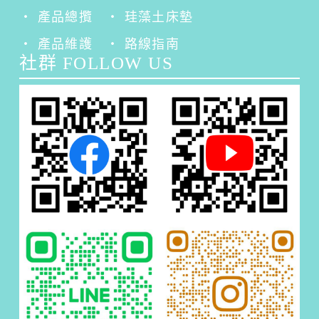
‧ 產品總攬
‧ 珪藻土床墊
‧ 產品維護
‧ 路線指南
社群 FOLLOW US