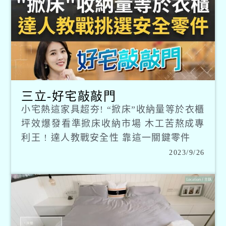
三立-好宅敲敲門
小宅熱這家具超夯! “掀床”收納量等於衣櫃
坪效爆發看準掀床收納市場 木工苦熬成專
利王 ! 達人教戰安全性 靠這一關鍵零件
2023/9/26