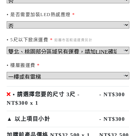
• 是否需要加裝LED熱感應燈
*
• 5尺以下掀床運費
*
如離市區較遠運費另計
• 樓層搬運費
*
• 請選擇您要的尺寸 3尺 -
- NT$
300
NT$
300
x 1
▲ 以上項目小計
-
NT$
300
加購前產品價格 NT$
32,500
x 1
NT$
32,500