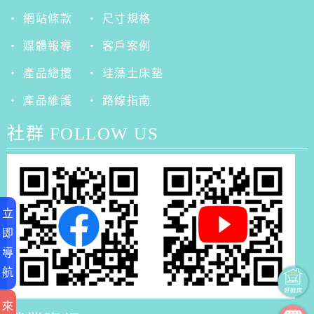
‧ 網站條款
‧ 尺寸規格
‧ 媒體報導
‧ 客戶案例
‧ 產品總攬
‧ 珪藻土床墊
‧ 產品維護
‧ 路線指南
社群 FOLLOW US
立
即
導
航
來