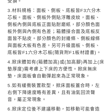
受損。
3.材料規格：面板、側板、底板皆F3六分木
芯板。面板、側板外側貼浮雕皮紋，面板、
側板內側與底板正面貼耐磨紙，部分顏色面
板外側與內側有色差；箱體接合面及底板反
面皆不貼皮。部分顏色的封邊條、側板線條
與面板大板有色差。另可升級面板、側板、
底板皆F1六分木芯板(隨貨附F1板材證書)。
4.掀床體如有(箱體加高)或(加高腳)再加上(床
墊厚度)需考慮上下床的方便性。掀床無床
墊，床面板會自動彈起來為正常現象。
5.如有緩衝裝置款型，掀床面板蓋合時，左
右側下降速度略有差異，且有油氣回流聲
音，屬正常現象。
6.掀床定位後不建議移動，如移動可能會造