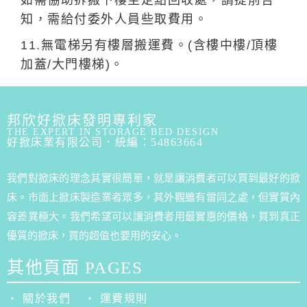
如需協助拆搬下樓至定點回收處，請提前告
知，需給付委外人員些取費用。
11.無電梯另有樓層搬運費。(含樓中樓/頂樓
加蓋/大門樓梯)。
邦欣好掀床發明專利家
THE EXPERT IN STORAGE BED DESIGN
好掀床業有限公司．統編：54863664
我們對掀床的理念其實很簡單，就是讓消費者可以買到最好的掀
床。市面上掀床製造業者眾多，其外觀雖有雷同之處，但實質內
容差異極大。我們希望可以讓消費者用最實惠的價格，買到真正
優質的掀床，買的超值也要用的安心。
其他頁面 PAGES
‧ 關於我們
‧ 運費規則