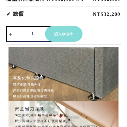
✔ 總價
NT$
32,200
A
加入購物車
l
t
e
r
n
a
t
i
v
e
: