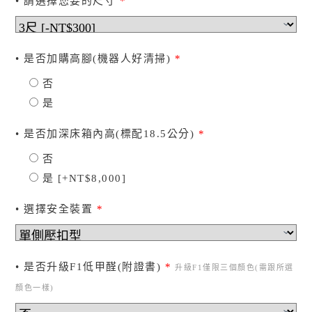
• 請選擇您要的尺寸
*
• 是否加購高腳(機器人好清掃)
*
否
是
• 是否加深床箱內高(標配18.5公分)
*
否
是
[+NT$8,000]
• 選擇安全裝置
*
• 是否升級F1低甲醛(附證書)
*
升級F1僅限三個顏色(需跟所選
顏色一樣)