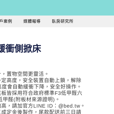
戶案例
媒體報導
臥房研究所
緩衝側掀床
計，置物空間更靈活。
一定高度，安全裝置自動上鎖，解除
高度會自動緩衝下降，安全好操作。
底板皆採用符合政府標準F3低甲醛六
低甲醛(附板材來源證明)。
，請加官方LINE ID：@bed.tw。
五成定金後製作，尾款配送前三日請