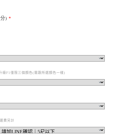
分)
*
升級F1僅限三個顏色(需跟所選顏色一樣)
運費另計