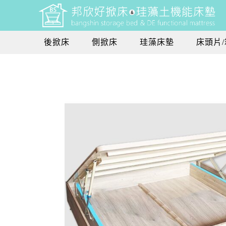
後掀床
側掀床
珪藻床墊
床頭片/