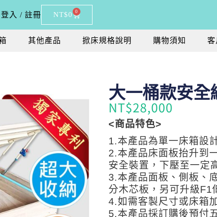
0
登入 / 註冊
NT$
0
箱
其他產品
掀床規格說明
購物須知
客
大一桶款安全
NT$
28,000
<商品特色>
1.本產品為單一床箱設
2.本產品床面板抬升到
安全裝置，下壓至一定
3.本產品面板、側板、
分木芯板，另可升級F1
4.如需客製尺寸或床箱加高
5.本產品採訂購後預付