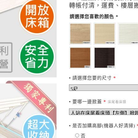
轉帳付清，運費、樓層
請選擇您喜歡的顏色
*
• 請選擇您要的尺寸
*
• 要哪一邊掀蓋
*
床尾看床頭
• 是否加購高腳(機器人好清掃)
否