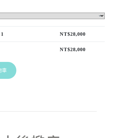
 1
NT$
28,000
NT$
28,000
A
物車
l
t
e
r
n
a
t
i