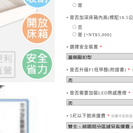
是
• 是否加深床箱內高(標配18.5公
否
是
[+NT$5,000]
• 選擇安全裝置
*
• 是否升級F1低甲醛(附證書)
*
• 是否需要加裝LED熱感應燈
*
• 5尺以下掀床運費
*
如離市區較遠