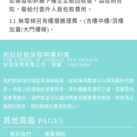
如需協助拆搬下樓至定點回收處，請提前告
知，需給付委外人員些取費用。
11.無電梯另有樓層搬運費。(含樓中樓/頂樓
加蓋/大門樓梯)。
邦欣好掀床發明專利家
THE EXPERT IN STORAGE BED DESIGN
好掀床業有限公司．統編：54863664
我們對掀床的理念其實很簡單，就是讓消費者可以買到最好的掀
床。市面上掀床製造業者眾多，其外觀雖有雷同之處，但實質內
容差異極大。我們希望可以讓消費者用最實惠的價格，買到真正
優質的掀床，買的超值也要用的安心。
其他頁面 PAGES
‧ 關於我們
‧ 運費規則