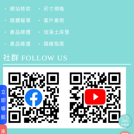
‧ 網站條款
‧ 尺寸規格
‧ 媒體報導
‧ 客戶案例
‧ 產品總攬
‧ 珪藻土床墊
‧ 產品維護
‧ 路線指南
社群 FOLLOW US
立
即
導
航
來