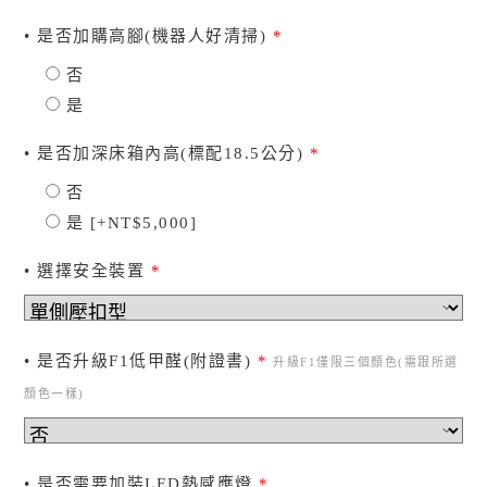
• 是否加購高腳(機器人好清掃)
*
否
是
• 是否加深床箱內高(標配18.5公分)
*
否
是
[+NT$5,000]
• 選擇安全裝置
*
• 是否升級F1低甲醛(附證書)
*
升級F1僅限三個顏色(需跟所選
顏色一樣)
• 是否需要加裝LED熱感應燈
*