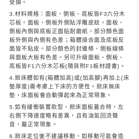
受損。
3.材料規格：面板、側板、底板皆F3六分木
芯板。面板、側板外側貼浮雕皮紋，面板、
側板內側與底板正面貼耐磨紙，部分顏色面
板外側與內側有色差；箱體接合面及底板反
面皆不貼皮。部分顏色的封邊條、側板線條
與面板大板有色差。另可升級面板、側板、
底板皆F1六分木芯板(隨貨附F1板材證書)。
4.掀床體如有(箱體加高)或(加高腳)再加上(床
墊厚度)需考慮上下床的方便性。掀床無床
墊，床面板會自動彈起來為正常現象。
5.如有緩衝裝置款型，掀床面板蓋合時，左
右側下降速度略有差異，且有油氣回流聲
音，屬正常現象。
6.掀床定位後不建議移動，如移動可能會造