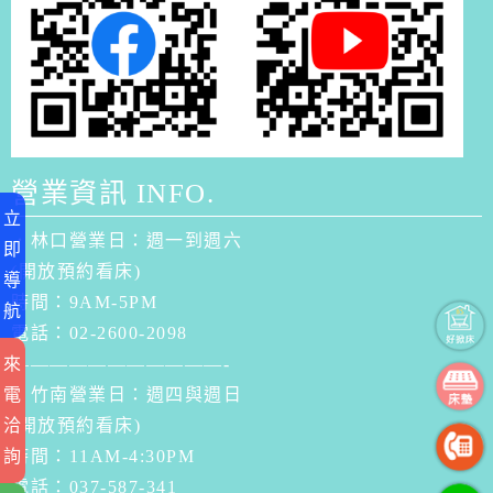
營業資訊 INFO.
立
．林口營業日：週一到週六
即
(開放預約看床)
導
時間：9AM-5PM
航
電話：02-2600-2098
來
———————————-
電
．竹南營業日：週四與週日
洽
(開放預約看床)
詢
時間：11AM-4:30PM
電話：037-587-341