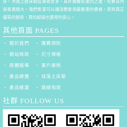
床。市面上掀床製造業者眾多，其外觀雖有雷同之處，但實質內
容差異極大。我們希望可以讓消費者用最實惠的價格，買到真正
優質的掀床，買的超值也要用的安心。
其他頁面 PAGES
‧ 關於我們
‧ 運費規則
‧ 網站條款
‧ 尺寸規格
‧ 媒體報導
‧ 客戶案例
‧ 產品總攬
‧ 珪藻土床墊
‧ 產品維護
‧ 路線指南
社群 FOLLOW US