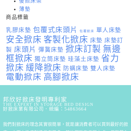
後掀床架
薄墊
商品標籤
包覆式床頭片
乳膠床墊
單人床墊
包覆掀床
安全掀床
客製化掀床
床墊
床墊訂
掀床訂製
無邊
床頭片
製
彈簧床墊
框掀床
省力
獨立筒床墊
珪藻土床墊
掀床
緩降掀床
防螨床墊
雙人床墊
電動掀床
高腳掀床
邦欣好掀床發明專利家
THE EXPERT IN STORAGE BED DESIGN
好掀床業有限公司．統編：54863664
我們對掀床的理念其實很簡單，就是讓消費者可以買到最好的掀