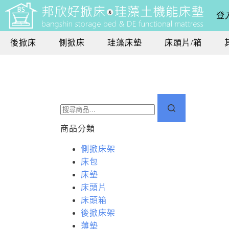
登入
後掀床
側掀床
珪藻床墊
床頭片/箱
商品分類
側掀床架
床包
床墊
床頭片
床頭箱
後掀床架
薄墊