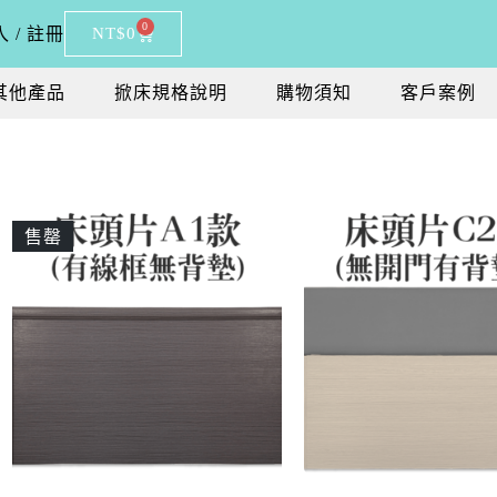
0
 / 註冊
NT$
0
其他產品
掀床規格說明
購物須知
客戶案例
售罄