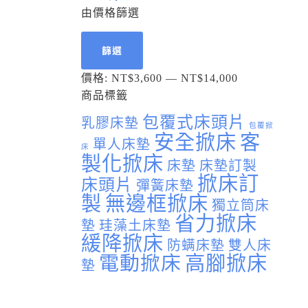
由價格篩選
篩選
價格:
NT$3,600
—
NT$14,000
商品標籤
包覆式床頭片
乳膠床墊
包覆掀
安全掀床
客
單人床墊
床
製化掀床
床墊
床墊訂製
掀床訂
床頭片
彈簧床墊
製
無邊框掀床
獨立筒床
省力掀床
墊
珪藻土床墊
緩降掀床
防螨床墊
雙人床
電動掀床
高腳掀床
墊