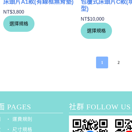
床頭片A1款(有線框無背墊)
包覆式床頭片C款(
型)
NT$
3,800
NT$
10,000
選擇規格
選擇規格
1
2
 PAGES
社群 FOLLOW US
們
‧ 運費規則
款
‧ 尺寸規格