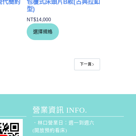
現代簡約
包覆式床頭片B款(古典拉釦
型)
NT$
14,000
選擇規格
下一頁
營業資訊 INFO.
．林口營業日：週一到週六
(開放預約看床)