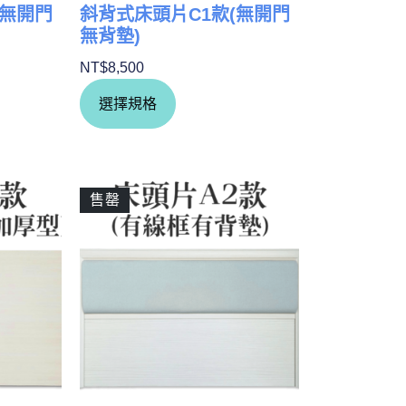
(無開門
斜背式床頭片C1款(無開門
無背墊)
NT$
8,500
選擇規格
售罄