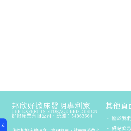
邦欣好掀床發明專利家
其他頁面
THE EXPERT IN STORAGE BED DESIGN
好掀床業有限公司．統編：54863664
‧ 關於我
立
‧ 網站條
我們對掀床的理念其實很簡單，就是讓消費者