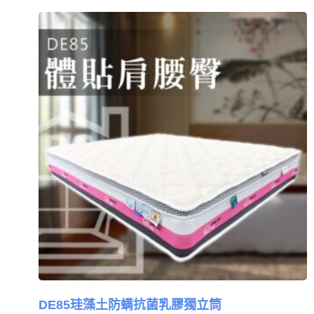
DE85珪藻土防螨抗菌乳膠獨立筒