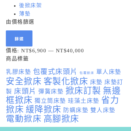
後掀床架
薄墊
由價格篩選
篩選
價格:
NT$6,900
—
NT$40,000
商品標籤
包覆式床頭片
乳膠床墊
單人床墊
包覆掀床
安全掀床
客製化掀床
床墊
床墊訂
掀床訂製
無邊
床頭片
製
彈簧床墊
框掀床
省力
獨立筒床墊
珪藻土床墊
掀床
緩降掀床
防螨床墊
雙人床墊
電動掀床
高腳掀床