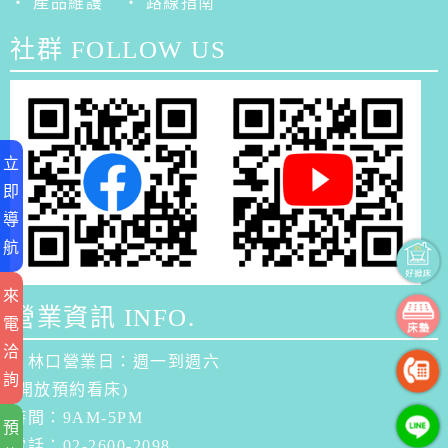
‧ 產品維護
‧ 路線指南
社群 FOLLOW US
立
即
導
航
來
營業資訊 INFO.
電
洽
．林口營業日：週一到週六
詢
(開放預約看床)
時間：9AM-5PM
預
電話：02-2600-2098