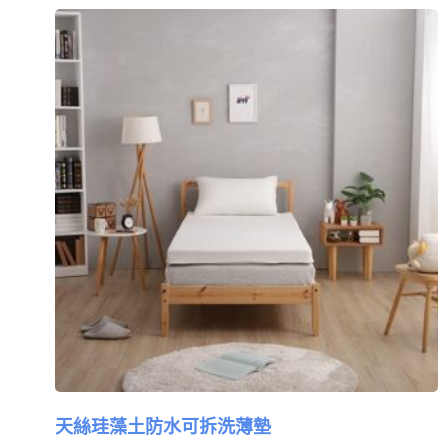
天絲珪藻土防水可拆洗薄墊