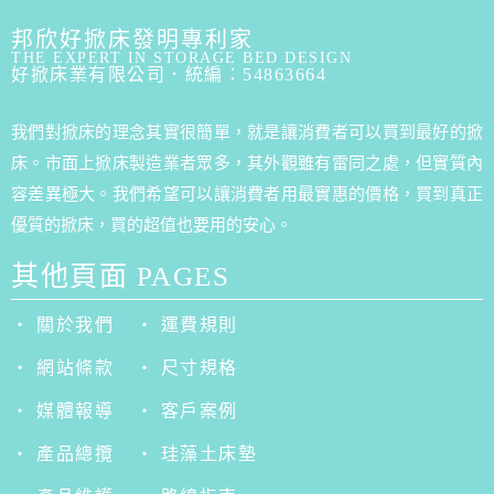
邦欣好掀床發明專利家
THE EXPERT IN STORAGE BED DESIGN
好掀床業有限公司．統編：54863664
我們對掀床的理念其實很簡單，就是讓消費者可以買到最好的掀
床。市面上掀床製造業者眾多，其外觀雖有雷同之處，但實質內
容差異極大。我們希望可以讓消費者用最實惠的價格，買到真正
優質的掀床，買的超值也要用的安心。
其他頁面 PAGES
‧ 關於我們
‧ 運費規則
‧ 網站條款
‧ 尺寸規格
‧ 媒體報導
‧ 客戶案例
‧ 產品總攬
‧ 珪藻土床墊