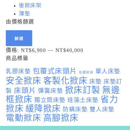
後掀床架
薄墊
由價格篩選
篩選
價格:
NT$6,900
—
NT$40,000
商品標籤
包覆式床頭片
乳膠床墊
單人床墊
包覆掀床
安全掀床
客製化掀床
床墊
床墊訂
掀床訂製
無邊
床頭片
製
彈簧床墊
框掀床
省力
獨立筒床墊
珪藻土床墊
掀床
緩降掀床
防螨床墊
雙人床墊
電動掀床
高腳掀床