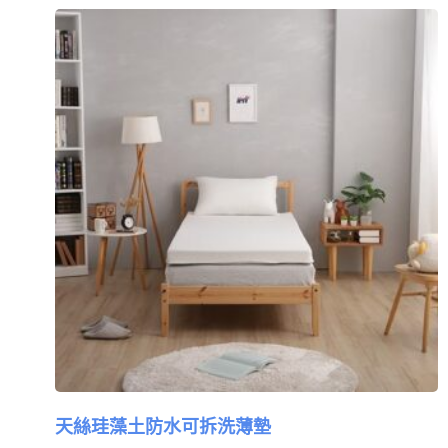
天絲珪藻土防水可拆洗薄墊