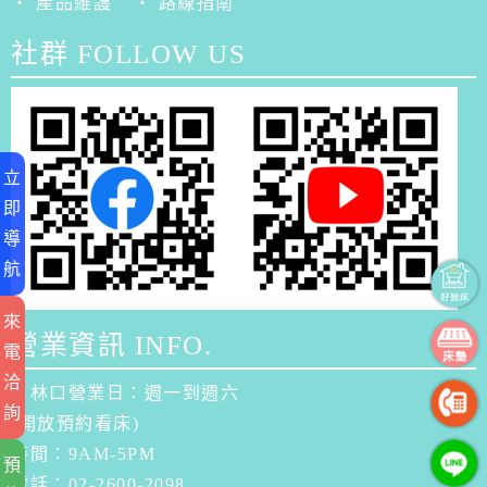
‧ 產品維護
‧ 路線指南
社群 FOLLOW US
立
即
導
航
來
營業資訊 INFO.
電
洽
．林口營業日：週一到週六
詢
(開放預約看床)
時間：9AM-5PM
預
電話：02-2600-2098