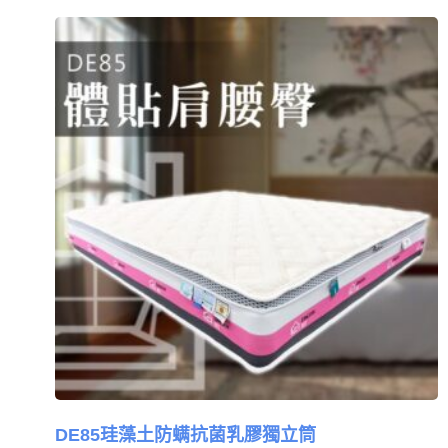
DE85珪藻土防螨抗菌乳膠獨立筒