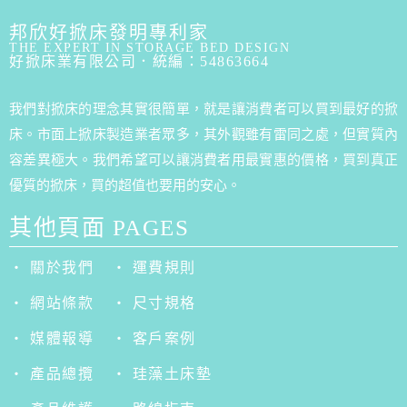
邦欣好掀床發明專利家
THE EXPERT IN STORAGE BED DESIGN
好掀床業有限公司．統編：54863664
我們對掀床的理念其實很簡單，就是讓消費者可以買到最好的掀
床。市面上掀床製造業者眾多，其外觀雖有雷同之處，但實質內
容差異極大。我們希望可以讓消費者用最實惠的價格，買到真正
優質的掀床，買的超值也要用的安心。
其他頁面 PAGES
‧ 關於我們
‧ 運費規則
‧ 網站條款
‧ 尺寸規格
‧ 媒體報導
‧ 客戶案例
‧ 產品總攬
‧ 珪藻土床墊