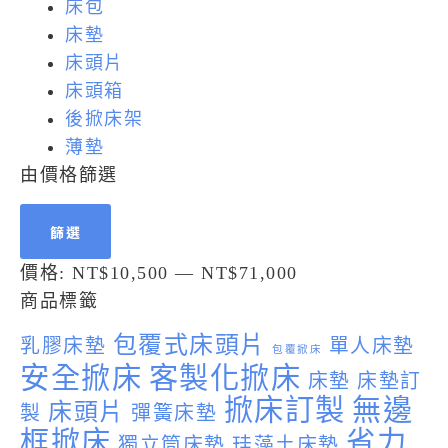
床包
床墊
床頭片
床頭箱
後掀床架
薄墊
由價格篩選
篩選
價格:
NT$10,500
—
NT$71,000
商品標籤
包覆式床頭片
乳膠床墊
單人床墊
包覆掀床
安全掀床
客製化掀床
床墊
床墊訂
掀床訂製
無邊
床頭片
製
彈簧床墊
框掀床
省力
獨立筒床墊
珪藻土床墊