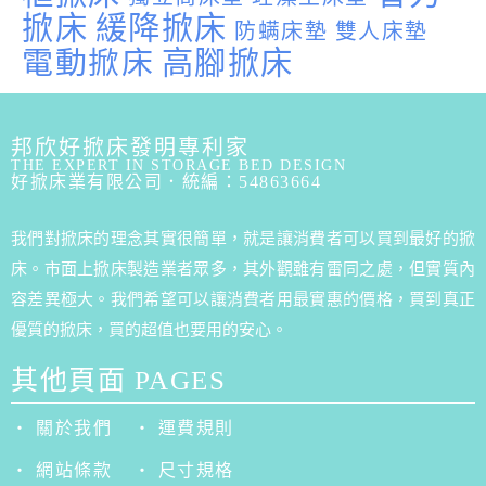
掀床
緩降掀床
防螨床墊
雙人床墊
電動掀床
高腳掀床
邦欣好掀床發明專利家
THE EXPERT IN STORAGE BED DESIGN
好掀床業有限公司．統編：54863664
我們對掀床的理念其實很簡單，就是讓消費者可以買到最好的掀
床。市面上掀床製造業者眾多，其外觀雖有雷同之處，但實質內
容差異極大。我們希望可以讓消費者用最實惠的價格，買到真正
優質的掀床，買的超值也要用的安心。
其他頁面 PAGES
‧ 關於我們
‧ 運費規則
‧ 網站條款
‧ 尺寸規格