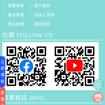
‧ 媒體報導
‧ 客戶案例
‧ 產品總攬
‧ 珪藻土床墊
‧ 產品維護
‧ 路線指南
社群 FOLLOW US
立
即
導
航
來
營業資訊 INFO.
電