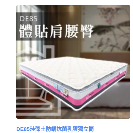
DE85珪藻土防螨抗菌乳膠獨立筒