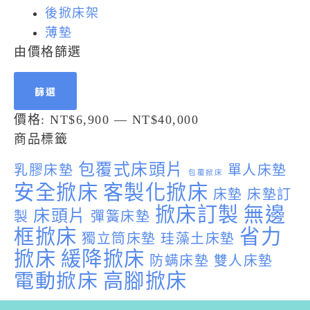
後掀床架
薄墊
由價格篩選
篩選
價格:
NT$6,900
—
NT$40,000
商品標籤
包覆式床頭片
乳膠床墊
單人床墊
包覆掀床
安全掀床
客製化掀床
床墊
床墊訂
掀床訂製
無邊
床頭片
製
彈簧床墊
框掀床
省力
獨立筒床墊
珪藻土床墊
掀床
緩降掀床
防螨床墊
雙人床墊
電動掀床
高腳掀床