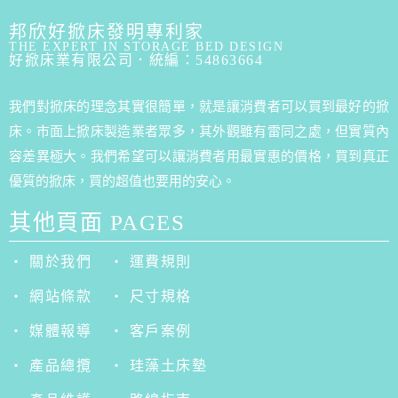
邦欣好掀床發明專利家
THE EXPERT IN STORAGE BED DESIGN
好掀床業有限公司．統編：54863664
我們對掀床的理念其實很簡單，就是讓消費者可以買到最好的掀
床。市面上掀床製造業者眾多，其外觀雖有雷同之處，但實質內
容差異極大。我們希望可以讓消費者用最實惠的價格，買到真正
優質的掀床，買的超值也要用的安心。
其他頁面 PAGES
‧ 關於我們
‧ 運費規則
‧ 網站條款
‧ 尺寸規格
‧ 媒體報導
‧ 客戶案例
‧ 產品總攬
‧ 珪藻土床墊