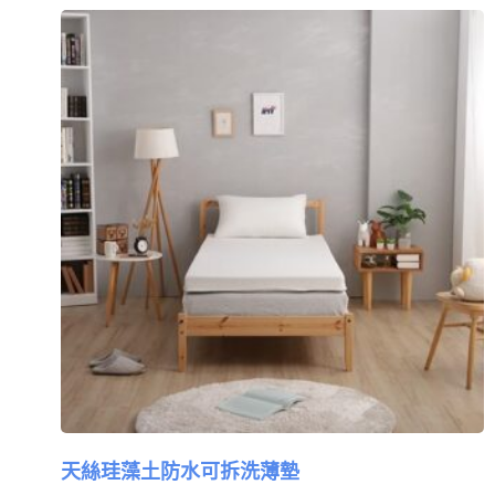
天絲珪藻土防水可拆洗薄墊