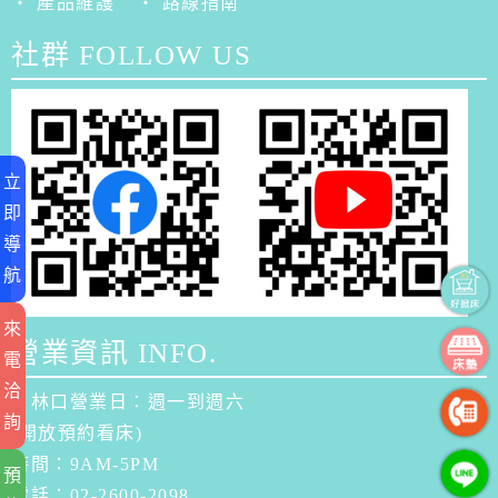
‧ 產品維護
‧ 路線指南
社群 FOLLOW US
立
即
導
航
來
營業資訊 INFO.
電
洽
．林口營業日：週一到週六
詢
(開放預約看床)
時間：9AM-5PM
預
電話：02-2600-2098