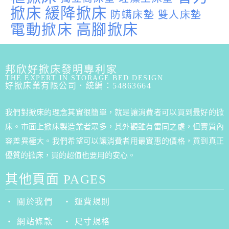
掀床
緩降掀床
防螨床墊
雙人床墊
電動掀床
高腳掀床
邦欣好掀床發明專利家
THE EXPERT IN STORAGE BED DESIGN
好掀床業有限公司．統編：54863664
我們對掀床的理念其實很簡單，就是讓消費者可以買到最好的掀
床。市面上掀床製造業者眾多，其外觀雖有雷同之處，但實質內
容差異極大。我們希望可以讓消費者用最實惠的價格，買到真正
優質的掀床，買的超值也要用的安心。
其他頁面 PAGES
‧ 關於我們
‧ 運費規則
‧ 網站條款
‧ 尺寸規格