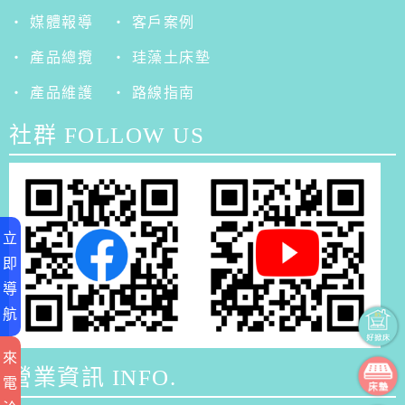
‧ 媒體報導
‧ 客戶案例
‧ 產品總攬
‧ 珪藻土床墊
‧ 產品維護
‧ 路線指南
社群 FOLLOW US
立
即
導
航
來
營業資訊 INFO.
電