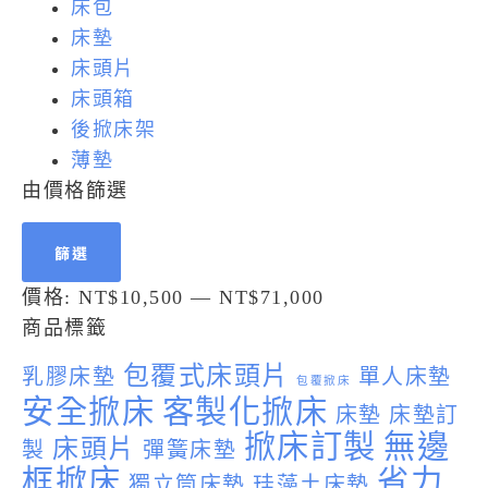
床包
床墊
床頭片
床頭箱
後掀床架
薄墊
由價格篩選
篩選
價格:
NT$10,500
—
NT$71,000
商品標籤
包覆式床頭片
乳膠床墊
單人床墊
包覆掀床
安全掀床
客製化掀床
床墊
床墊訂
掀床訂製
無邊
床頭片
製
彈簧床墊
框掀床
省力
獨立筒床墊
珪藻土床墊