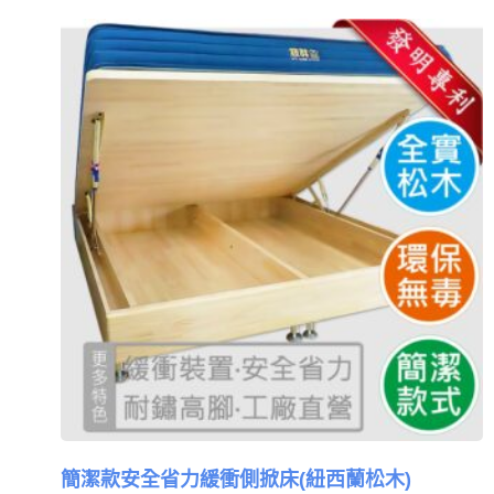
簡潔款安全省力緩衝側掀床(紐西蘭松木)